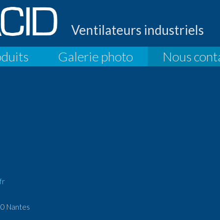
Ventilateurs industriels
duits
Galerie photo
Nous cont
fr
00 Nantes